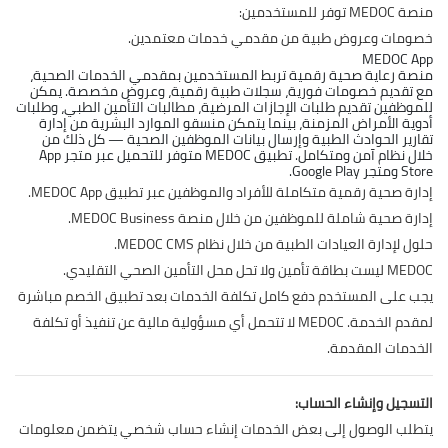
منصة MEDOC توفر للمستخدمين:
خصومات وعروض طبية من مقدمي خدمات معتمدين.
MEDOC App
منصة رعاية صحية رقمية تربط المستخدمين بمقدمي الخدمات الصحية،
مع تقديم خصومات فورية، سجلات طبية رقمية، وعروض مخصصة. يمكن
للموظفين تقديم طلبات الإجازات المرضية، مطالبات التأمين الطبي، وطلبات
أدوية الأمراض المزمنة، بينما يتمكن منسقو الموارد البشرية من إدارة
تقارير الحوادث الطبية وإرسال بيانات الموظفين الصحية — كل ذلك من
خلال نظام آمن ومتكامل. تطبيق MEDOC متوفر للتحميل عبر متجر App
Store ومتجر Google Play.
إدارة صحية رقمية متكاملة للأفراد والموظفين عبر تطبيق MEDOC App.
إدارة صحية شاملة للموظفين من خلال منصة MEDOC Business.
حلول لإدارة العيادات الطبية من خلال نظام MEDOC CMS.
MEDOC ليست بطاقة تأمين ولا تحل محل التأمين الصحي التقليدي.
يجب على المستخدم دفع كامل تكلفة الخدمات بعد تطبيق الخصم مباشرة
لمقدم الخدمة. MEDOC لا تتحمل أي مسؤولية مالية عن تنفيذ أو تكلفة
الخدمات المقدمة.
التسجيل وإنشاء الحساب:
يتطلب الوصول إلى بعض الخدمات إنشاء حساب شخصي يتضمن معلومات